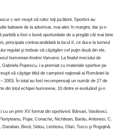
cur c-am reuşit să rulez toţi jucătorii. Sportivii au
ulte baloane de la adversar, mai ales în margini, dar şi-n
 partidă a fost o bună oportunitate de a pregăti cât mai bine
i, principala contracandidată la locul II, ce duce la turneul
ului regulat şi trebuie să câştigăm cel puţin două din ele,
enorul humorean Andrei Varvaroi. La finalul meciului de
 Gabriela Popescu, i-a premiat cu materiale sportive pe
euşit să câştige titlul de campioni naţionali ai României la
02 – 2003. În total au fost recompensaţi un număr de 27 de
te din lotul echipei humorene, 10 dintre ei evoluând şi-n
u un prim XV format din sportivivii: Bârsan, Vasilovici,
lorişteanu, Pojar, Conache, Nichitean, Barău, Antonesi, C.
M. Daraban, Bivol, Sidou, Limbosu, Olari, Turcu şi Rogojină.