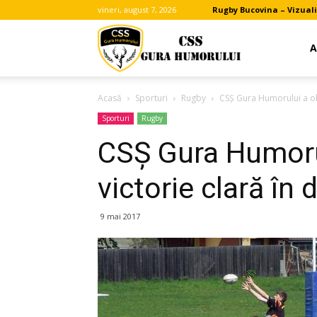
vineri, august 7, 2026
Rugby Bucovina – Vizuali
Clubul
A
Acasă
Sporturi
Rugby
CSȘ Gura Humorului a obţi
Sportiv
Sporturi
Rugby
CSȘ Gura Humorul
Scolar
victorie clară în
Gura
9 mai 2017
Humorului