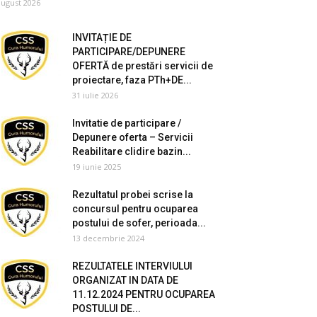
august 2026
INVITAȚIE DE
PARTICIPARE/DEPUNERE
OFERTĂ de prestări servicii de
proiectare, faza PTh+DE...
31 iulie 2026
Invitatie de participare /
Depunere oferta – Servicii
Reabilitare clidire bazin...
19 iunie 2025
Rezultatul probei scrise la
concursul pentru ocuparea
postului de sofer, perioada...
13 decembrie 2024
REZULTATELE INTERVIULUI
ORGANIZAT IN DATA DE
11.12.2024 PENTRU OCUPAREA
POSTULUI DE...