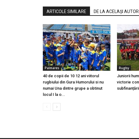
ARTICOLE SIMILARE
DE LA ACELAȘI AUTOR
Palmares
Rugby
40 de copii de 10 12 ani viitorul
Juniorii hum
rugbiului din Gura Humorului si nu
victorie con
numai Una dintre grupe a obtinut
subfinanțări
locul I la o...