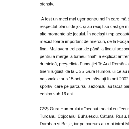
ofensiv.
„A fost un meci mai uşor pentru noi în care mă bu
respectat planul de joc şi au reuşit să câştige m
alte momente ale jocului. În acelaşi timp această
meciul foarte important de miercuri, de la Focşan
final. Mai avem trei partide până la finalul sezon
pentru a merge la turneul final”, a explicat antr
duminică, preşedinta Fundaţiei Te Aud România,
tinerii rugbişti de la CSȘ Gura Humorului ce au r
naţionalele sub 15 ani, tineri născuţi în anii 20
sportivi care pe parcursul sezonului au făcut par
echipa sub 16 ani.
CSȘ Gura Humorului a început meciul cu Tecuci c
Țurcanu, Cojocariu, Buhăiescu, Cătună, Rusu, F
Daraban şi Belţic, iar pe parcurs au mai intrat 