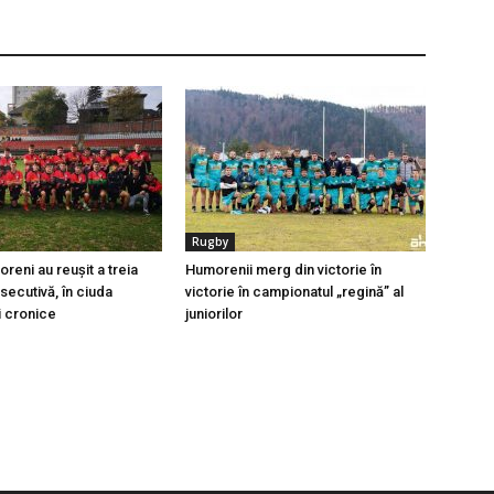
Rugby
oreni au reușit a treia
Humorenii merg din victorie în
secutivă, în ciuda
victorie în campionatul „regină” al
i cronice
juniorilor