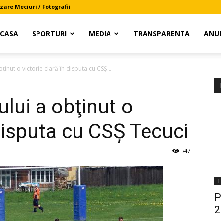
zare Meciuri / Fotografii
CASA
SPORTURI
MEDIA
TRANSPARENTA
ANU
nut o victorie clară în disputa cu CSȘ...
ui a obţinut o
 disputa cu CSȘ Tecuci
747
T
P
2