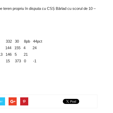
pe teren propriu în disputa cu CSȘ Bârlad cu scorul de 10 –
2 30 8pb 44pct
4 144 155 4 24
3 146 5 21
15 373 0 -1
er