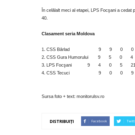
În celălalt meci al etapei, LPS Focşani a cedat 
40.
Clasament seria Moldova
1. CSS Bârlad 9 9 0 0 33
2. CSS Gura Humorului 9 5 0 
3. LPS Focşani 9 4 0 5 21
4. CSS Tecuci 9 0 0 9 
Sursa foto + text: monitorulsv.ro
DISTRIBUIȚI
Facebook
Twitt