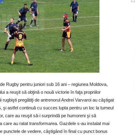
6 
 de Rugby pentru juniori sub 16 ani – regiunea Moldova,
 a reuşit să obţină o nouă victorie în faţa propriilor
ii rugbişti pregătiţi de antrenorul Andrei Varvaroi au câştigat
 şi astfel continuă cu succes lupta pentru un loc la turneul
or, care au reuşit să-i surprindă pe humoreni şi să
a care au ratat transformarea. Gazdele s-au instalat mai
te punctele de vedere, câştigând în final cu punct bonus