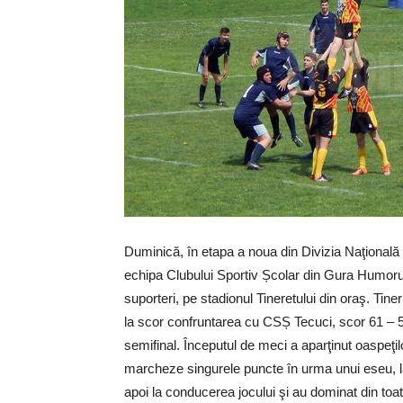
Duminică, în etapa a noua din Divizia Naţională
echipa Clubului Sportiv Școlar din Gura Humorului
suporteri, pe stadionul Tineretului din oraş. Tiner
la scor confruntarea cu CSȘ Tecuci, scor 61 – 5,
semifinal. Începutul de meci a aparţinut oaspeţil
marcheze singurele puncte în urma unui eseu, l
apoi la conducerea jocului şi au dominat din toa