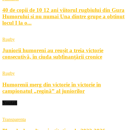
40 de copii de 10 12 ani viitorul rugbiului din Gura
Humorului si nu numai Una dintre grupe a obtinut
locul I la o...
Rugby
Juniorii humoreni au reușit a treia victorie
consecutivă, în ciuda subfinanțării cronice
Rugby
Humorenii merg din victorie în victorie în
campionatul „regină” al juniorilor
Noutati
Transparenta