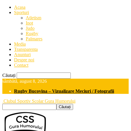
Acasa
Sporturi
Atletism
Inot
Judo
Rugby
Palmares
Media
Transparenta
Anunturi
Despre noi
Contact
Căutați
sâmbătă, august 8, 2026
Rugby Bucovina – Vizualizare Meciuri / Fotografii
Clubul Sportiv Scolar Gura Humorului