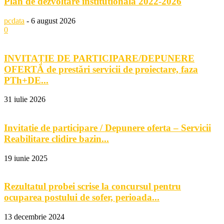
Plan de dezvoltare institutionala 2022-2026
pcdata
-
6 august 2026
0
INVITAȚIE DE PARTICIPARE/DEPUNERE
OFERTĂ de prestări servicii de proiectare, faza
PTh+DE...
31 iulie 2026
Invitatie de participare / Depunere oferta – Servicii
Reabilitare clidire bazin...
19 iunie 2025
Rezultatul probei scrise la concursul pentru
ocuparea postului de sofer, perioada...
13 decembrie 2024