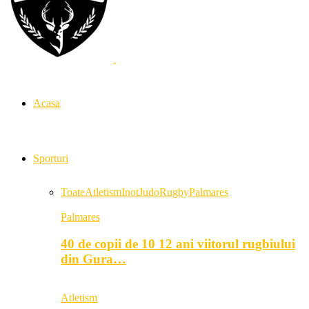
Acasa
Sporturi
Toate
Atletism
Inot
Judo
Rugby
Palmares
Palmares
40 de copii de 10 12 ani viitorul rugbiului
din Gura…
Atletism