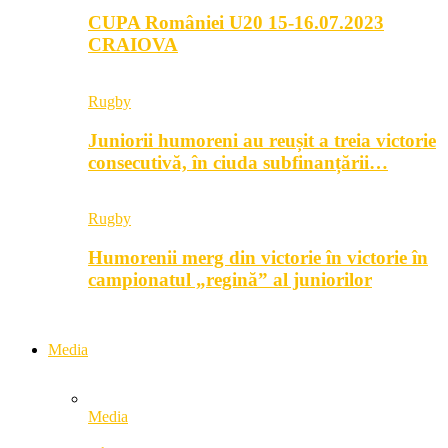
CUPA României U20 15-16.07.2023
CRAIOVA
Rugby
Juniorii humoreni au reușit a treia victorie
consecutivă, în ciuda subfinanțării…
Rugby
Humorenii merg din victorie în victorie în
campionatul „regină” al juniorilor
Media
Media