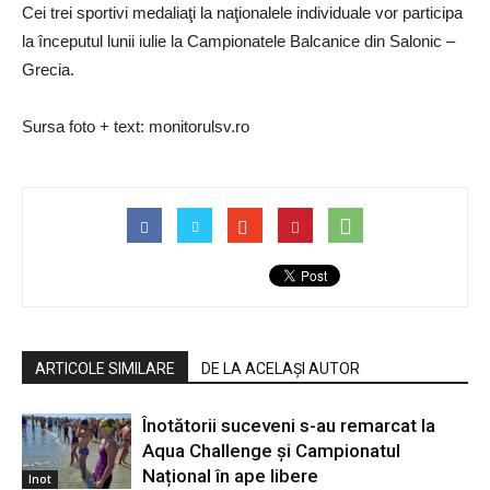
Cei trei sportivi medaliaţi la naţionalele individuale vor participa
la începutul lunii iulie la Campionatele Balcanice din Salonic –
Grecia.
Sursa foto + text: monitorulsv.ro
ARTICOLE SIMILARE
DE LA ACELAȘI AUTOR
Înotătorii suceveni s-au remarcat la
Aqua Challenge și Campionatul
Național în ape libere
Inot