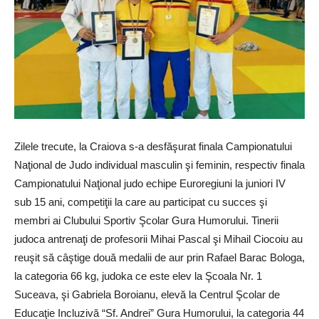
Zilele trecute, la Craiova s-a desfăşurat finala Campionatului
Naţional de Judo individual masculin şi feminin, respectiv finala
Campionatului Naţional judo echipe Euroregiuni la juniori IV
sub 15 ani, competiţii la care au participat cu succes şi
membri ai Clubului Sportiv Şcolar Gura Humorului. Tinerii
judoca antrenaţi de profesorii Mihai Pascal şi Mihail Ciocoiu au
reuşit să câştige două medalii de aur prin Rafael Barac Bologa,
la categoria 66 kg, judoka ce este elev la Şcoala Nr. 1
Suceava, şi Gabriela Boroianu, elevă la Centrul Şcolar de
Educaţie Incluzivă “Sf. Andrei” Gura Humorului, la categoria 44