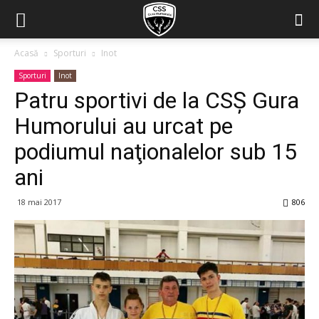
Acasă
Sporturi
Inot
Sporturi
Inot
Patru sportivi de la CSŞ Gura
Humorului au urcat pe
podiumul naţionalelor sub 15
ani
18 mai 2017
806