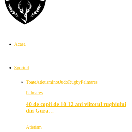
Acasa
Sporturi
Toate
Atletism
Inot
Judo
Rugby
Palmares
Palmares
40 de copii de 10 12 ani viitorul rugbiului
din Gura…
Atletism