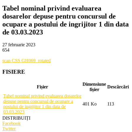
Tabel nominal privind evaluarea
dosarelor depuse pentru concursul de
ocupare a postului de ingrijitor 1 din data
de 03.03.2023
27 februarie 2023
654
scan CSS GH069_rotated
FISIERE
Dimensiune
Fișier
Descărcări
fișier
Tabel nominal privind evaluarea dosarelor
depuse pentru concursul de ocupare a
401 Ko
113
postului de ingrijitor 1 din data de
03.03.2023
DISTRIBUIȚI
Facebook
Twitter