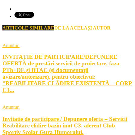
ARTICOLE SIMILARE
DE LA ACELAȘI AUTOR
Anunturi
INVITAȚIE DE PARTICIPARE/DEPUNERE
OFERTĂ de prestări servicii de proiectare, faza
PTh+DE și DTAC (și documentații
avizare/autorizare), pentru obiectivul:
”REABILITARE CLĂDIRE EXISTENTĂ – CORP
C3...
Anunturi
Invitatie de participare / Depunere oferta – Servicii
Reabilitare clidire bazin inot C3. aferent Club
Sportiv Scolar Gura Humorului.