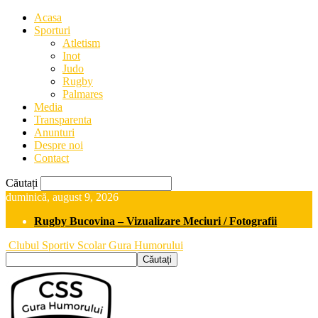
Acasa
Sporturi
Atletism
Inot
Judo
Rugby
Palmares
Media
Transparenta
Anunturi
Despre noi
Contact
Căutați
duminică, august 9, 2026
Rugby Bucovina – Vizualizare Meciuri / Fotografii
Clubul Sportiv Scolar Gura Humorului