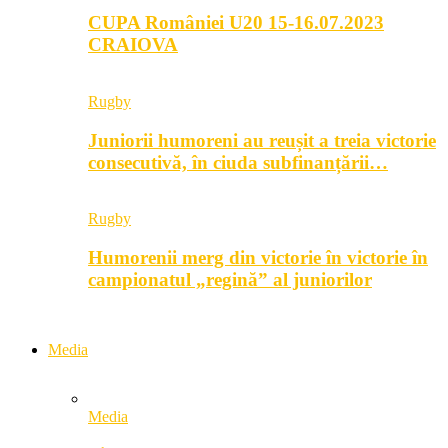
CUPA României U20 15-16.07.2023
CRAIOVA
Rugby
Juniorii humoreni au reușit a treia victorie
consecutivă, în ciuda subfinanțării…
Rugby
Humorenii merg din victorie în victorie în
campionatul „regină” al juniorilor
Media
Media