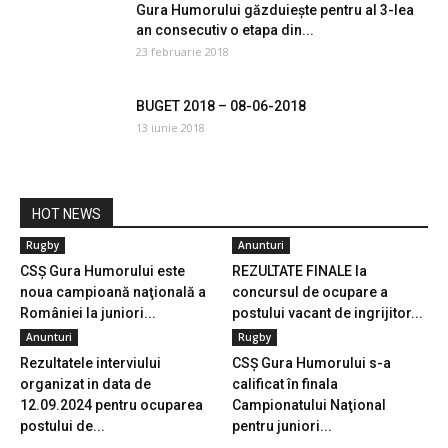
Gura Humorului găzduiește pentru al 3-lea
an consecutiv o etapa din...
23 februarie 2018
BUGET 2018 – 08-06-2018
13 iunie 2018
HOT NEWS
Rugby
Anunturi
CSŞ Gura Humorului este
REZULTATE FINALE la
noua campioană naţională a
concursul de ocupare a
României la juniori...
postului vacant de ingrijitor...
Anunturi
Rugby
Rezultatele interviului
CSŞ Gura Humorului s-a
organizat in data de
calificat în finala
12.09.2024 pentru ocuparea
Campionatului Naţional
postului de...
pentru juniori...