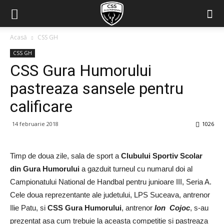
Acasă
CSS GH
CSS GH
CSS Gura Humorului
pastreaza sansele pentru
calificare
14 februarie 2018
1026
Timp de doua zile, sala de sport a
Clubului Sportiv Scolar
din Gura Humorului
a gazduit turneul cu numarul doi al
Campionatului National de Handbal pentru junioare III, Seria A.
Cele doua reprezentante ale judetului, LPS Suceava, antrenor
Ilie Patu, si
CSS Gura Humorului
, antrenor
Ion Cojoc
, s-au
prezentat asa cum trebuie la aceasta competitie si pastreaza